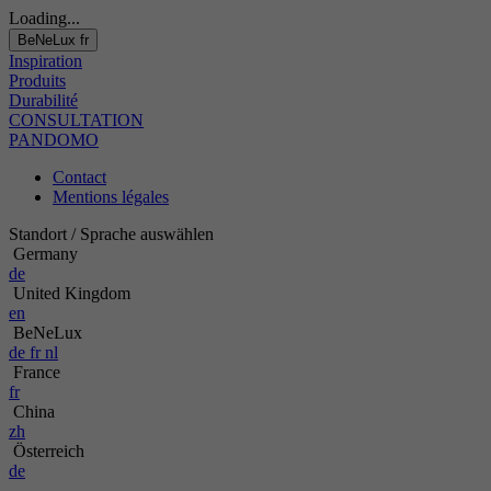
Loading...
BeNeLux
fr
Inspiration
Produits
Durabilité
CONSULTATION
PANDOMO
Contact
Mentions légales
Standort / Sprache auswählen
Germany
de
United Kingdom
en
BeNeLux
de
fr
nl
France
fr
China
zh
Österreich
de