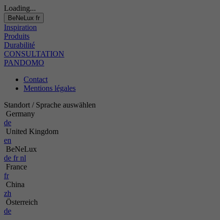
Loading...
BeNeLux
fr
Inspiration
Produits
Durabilité
CONSULTATION
PANDOMO
Contact
Mentions légales
Standort / Sprache auswählen
Germany
de
United Kingdom
en
BeNeLux
de
fr
nl
France
fr
China
zh
Österreich
de