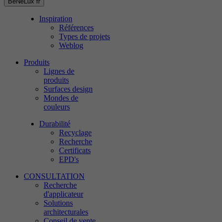
BeNeLux
fr
Inspiration
Références
Types de projets
Weblog
Produits
Lignes de
produits
Surfaces design
Mondes de
couleurs
Durabilité
Recyclage
Recherche
Certificats
EPD's
CONSULTATION
Recherche
d'applicateur
Solutions
architecturales
Conseil de vente