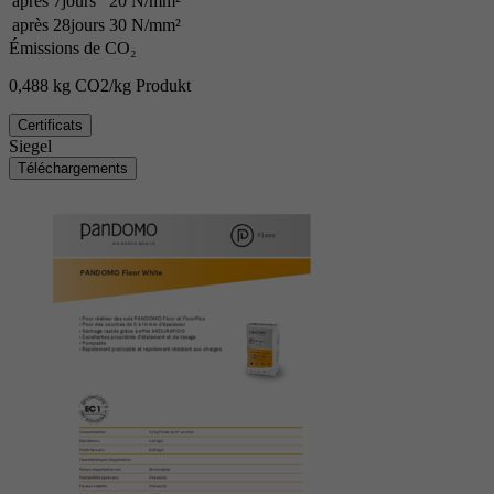
après 7jours
20 N/mm²
après 28jours
30 N/mm²
Émissions de CO₂
0,488 kg CO2/kg Produkt
Certificats
Siegel
Téléchargements