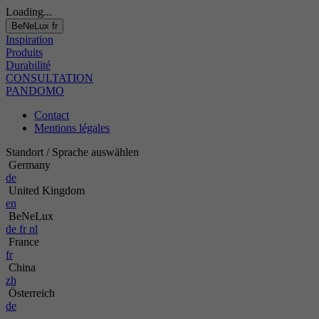
Loading...
BeNeLux
fr
Inspiration
Produits
Durabilité
CONSULTATION
PANDOMO
Contact
Mentions légales
Standort / Sprache auswählen
Germany
de
United Kingdom
en
BeNeLux
de
fr
nl
France
fr
China
zh
Österreich
de