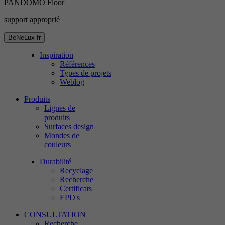
PANDOMO Floor
support approprié
BeNeLux
fr
Inspiration
Références
Types de projets
Weblog
Produits
Lignes de
produits
Surfaces design
Mondes de
couleurs
Durabilité
Recyclage
Recherche
Certificats
EPD's
CONSULTATION
Recherche