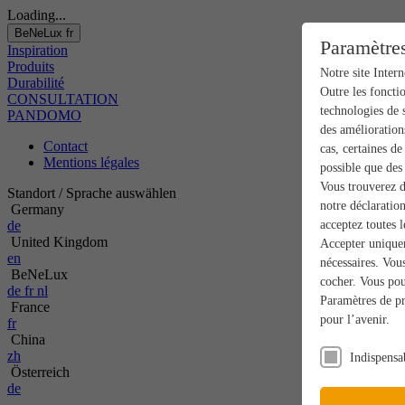
Loading...
BeNeLux
fr
Paramètres
Inspiration
Produits
Notre site Intern
Durabilité
Outre les foncti
CONSULTATION
technologies de s
PANDOMO
des améliorations
Contact
cas, certaines de
Mentions légales
possible que des 
Vous trouverez d
Standort / Sprache auswählen
notre déclaratio
Germany
de
acceptez toutes l
United Kingdom
Accepter uniquem
en
nécessaires. Vou
BeNeLux
cocher. Vous pou
de
fr
nl
Paramètres de pr
France
pour l’avenir.
fr
China
zh
Indispensa
Österreich
de