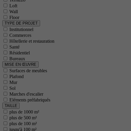
Loft
Période
Wall
Floor
Objectif
TYPE DE PROJET
Institutionnel
Commerces
Nom
Hôtellerie et restauration
Santé
Résidentiel
Prestataire
Bureaux
MISE EN ŒUVRE
Période
Surfaces de meubles
Plafond
Objectif
Mur
Sol
Marches d'escalier
Nom
Eléments préfabriqués
TAILLE
plus de 1000 m²
Prestataire
plus de 500 m²
plus de 100 m²
Période
jusqu'à 100 m²