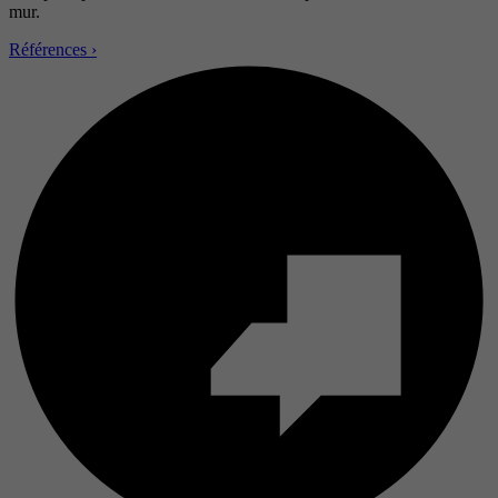
mur.
Références ›