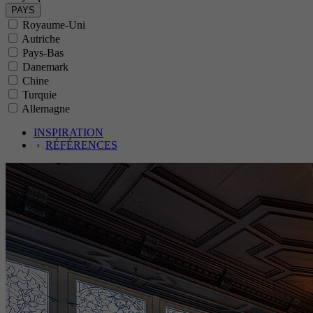
PAYS
Objectif
Royaume-Uni
Autriche
Pays-Bas
Nom
Danemark
Chine
Turquie
Prestataire
Allemagne
Période
INSPIRATION
›
RÉFÉRENCES
Objectif