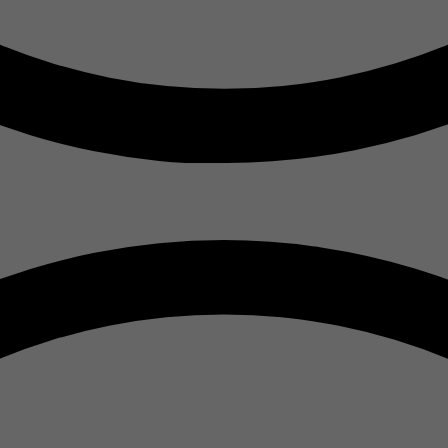
Zweck
Tracking
Name
__utmz
Anbieter
Google Analytics
Laufzeit
6 Monate
Zweck
Tracking