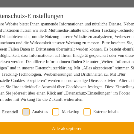
tenschutz-Einstellungen
re Website bietet Ihnen spannende Informationen und nützliche Dienste. Nebe
sfunktionen nutzen wir auch Multimedia-Inhalte und setzen Tracking-Technolo
Drittanbietern ein, um die Nutzung unserer Website zu analysieren, Verbesseru
unehmen und die Wirksamkeit unserer Werbung zu messen. Bitte beachten Sie,
iesen Fällen Daten in Drittstaaten übermittelt werden können. Es besteht ebenfal
Möglichkeit, dass Informationen auf Ihrem Endgerät gespeichert oder von dies
elesen werden. Detaillierte Informationen finden Sie unter „Weitere Informati
igen“ und in unserer Datenschutzerklärung. Mit „Alles akzeptieren“ stimmen S
n Tracking-Technologien, Werbemessungen und Drittinhalten zu. Mit „Nur
nzielle Cookies akzeptieren“ werden nur notwendige Dienste aktiviert. Alternat
en Sie Ihre individuelle Auswahl über Checkboxen festlegen. Diese Einstellun
en Sie jederzeit über einen Klick auf „Datenschutz-Einstellungen“ im Footer
rn oder mit Wirkung für die Zukunft widerrufen.
Analytics
Marketing
Externe Inhalte
Essentiell
Alle akzeptieren