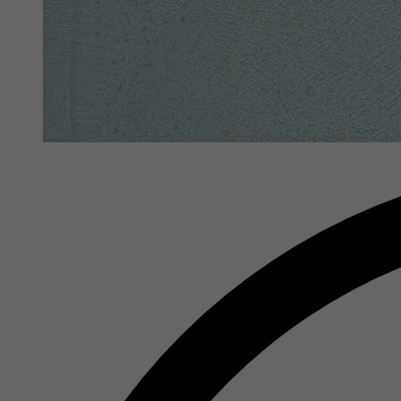
Ma
In
Si
Ih
Re
Ex
Wi
In