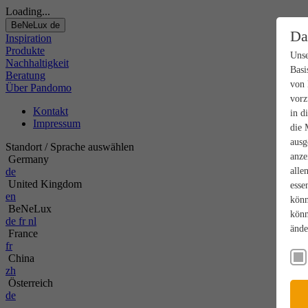
Loading...
BeNeLux
de
Da
Inspiration
Produkte
Unse
Nachhaltigkeit
Basi
Beratung
von 
Über Pandomo
vorz
Kontakt
in d
Impressum
die 
ausg
Standort / Sprache auswählen
anze
Germany
de
alle
United Kingdom
esse
en
könn
BeNeLux
könn
de
fr
nl
ände
France
fr
China
zh
Österreich
de