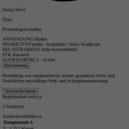
Sunny Silver
Floor
Produkteigenschaften
ANWENDUNG
Boden
PROJEKTTYP
public / hospitality / retail / healthcare
BELASTBARKEIT
hohe Kratzstabilität
STIL
klassisch
AUFBAUHÖHE
5 - 10 mm
Beschreibung
Herstellung von repräsentativen, kreativ gestalteten Sicht- und
Nutzflächen mit mäßiger Stoß- und Schlagbeanspruchung.
Technische Details
Begehbarkeit nach ca.
3 Stunde(n)
Anmischverhältnis ca.
Komponente A
5 - 5,25 l Wasser