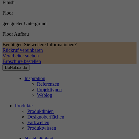
Finish
Floor
geeigneter Untergrund
Floor Aufbau
Benötigen Sie weitere Informationen?
Rückruf vereinbaren
Verarbeiter suchen
Broschüre bestellen
BeNeLux
de
Inspiration
Referenzen
Projekttypen
Weblog
Produkte
Produktlinien
Designoberflächen
Farbwelten
Produktwissen
Nachhaltigkeit