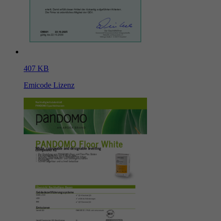
407 KB
Emicode Lizenz