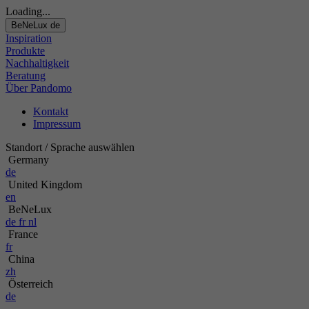
Loading...
BeNeLux
de
Inspiration
Produkte
Nachhaltigkeit
Beratung
Über Pandomo
Kontakt
Impressum
Standort / Sprache auswählen
Germany
de
United Kingdom
en
BeNeLux
de
fr
nl
France
fr
China
zh
Österreich
de