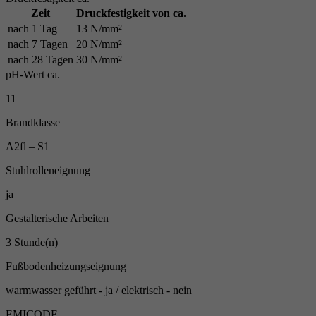
Zeit
Druckfestigkeit von ca.
nach 1 Tag
13 N/mm²
nach 7 Tagen
20 N/mm²
nach 28 Tagen
30 N/mm²
pH-Wert ca.
11
Brandklasse
A2fl – S1
Stuhlrolleneignung
ja
Gestalterische Arbeiten
3 Stunde(n)
Fußbodenheizungseignung
warmwasser geführt - ja / elektrisch - nein
EMICODE