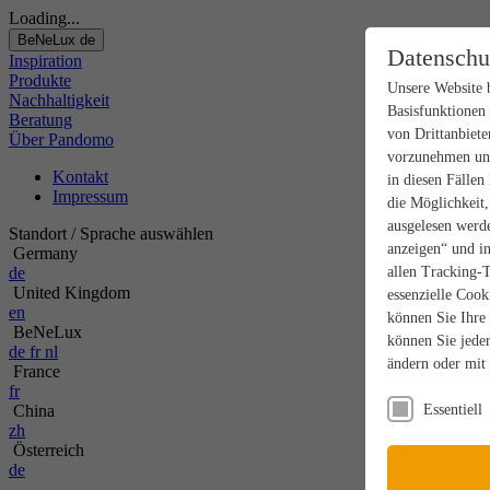
Loading...
BeNeLux
de
Datenschu
Inspiration
Produkte
Unsere Website 
Nachhaltigkeit
Basisfunktionen
Beratung
von Drittanbiete
Über Pandomo
vorzunehmen und
Kontakt
in diesen Fällen
Impressum
die Möglichkeit
ausgelesen werde
Standort / Sprache auswählen
anzeigen“ und in
Germany
de
allen Tracking-
United Kingdom
essenzielle Cook
en
können Sie Ihre
BeNeLux
können Sie jeder
de
fr
nl
ändern oder mit
France
fr
China
Essentiell
zh
Österreich
de