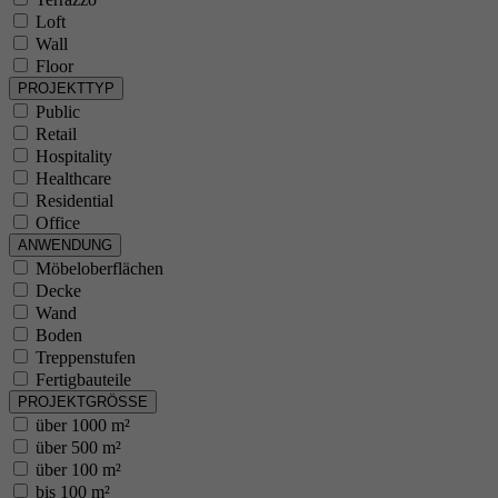
Laufzeit
Loft
Wall
Zweck
Floor
PROJEKTTYP
Public
Name
Retail
Hospitality
Healthcare
Anbieter
Residential
Office
Laufzeit
ANWENDUNG
Möbeloberflächen
Zweck
Decke
Wand
Boden
Name
Treppenstufen
Fertigbauteile
PROJEKTGRÖSSE
Anbieter
über 1000 m²
über 500 m²
Laufzeit
über 100 m²
bis 100 m²